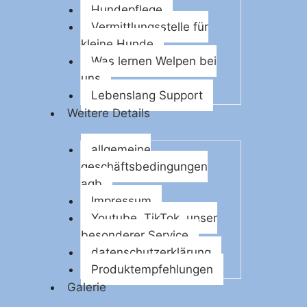
Hundepflege
Vermittlungsstelle für
kleine Hunde
Was lernen Welpen bei
uns
Lebenslang Support
Weitere Details
allgemeine
geschäftsbedingungen
agb
Impressum
Youtube, TikTok, unser
besonderer Service
datenschutzerklärung
Produktempfehlungen
Galerie