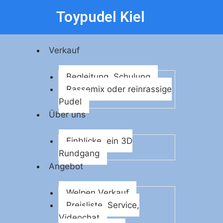
Toypudel Kiel
Verkauf
Begleitung, Schulung
Rassemix oder reinrassige
Pudel
Über uns
Einblicke, ein 3D
Rundgang
Angebot
Welpen Verkauf
Preisliste, Service,
Videochat