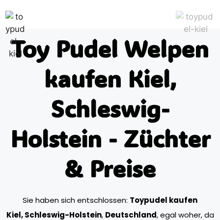
Toy Pudel Welpen
kaufen Kiel,
Schleswig-
Holstein - Züchter
& Preise
Sie haben sich entschlossen:
Toypudel kaufen
Kiel,
Schleswig-Holstein
,
Deutschland
, egal woher, da