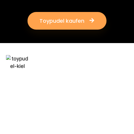
Toypudel kaufen