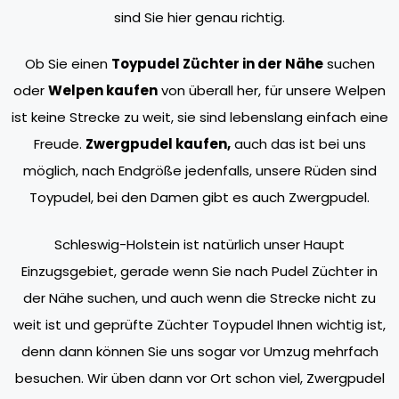
sind Sie hier genau richtig.
Ob Sie einen
Toypudel Züchter in der Nähe
suchen
oder
Welpen kaufen
von überall her, für unsere Welpen
ist keine Strecke zu weit, sie sind lebenslang einfach eine
Freude.
Zwergpudel kaufen,
auch das ist bei uns
möglich, nach Endgröße jedenfalls, unsere Rüden sind
Toypudel, bei den Damen gibt es auch Zwergpudel.
Schleswig-Holstein ist natürlich unser Haupt
Einzugsgebiet, gerade wenn Sie nach Pudel Züchter in
der Nähe suchen, und auch wenn die Strecke nicht zu
weit ist und geprüfte Züchter Toypudel Ihnen wichtig ist,
denn dann können Sie uns sogar vor Umzug mehrfach
besuchen. Wir üben dann vor Ort schon viel, Zwergpudel