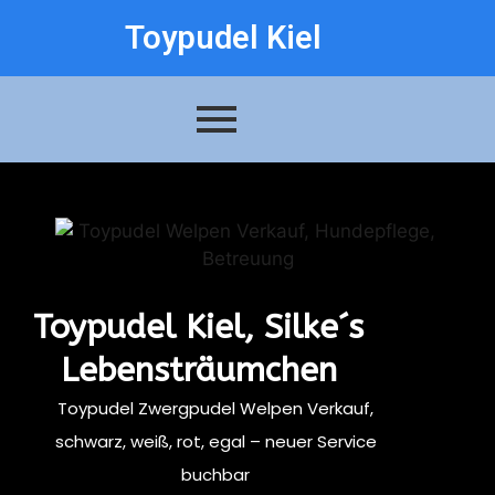
Toypudel Kiel
Toypudel Kiel, Silke´s
Lebensträumchen
Toypudel Zwergpudel Welpen Verkauf,
schwarz, weiß, rot, egal – neuer Service
buchbar