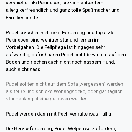
verspielter als Pekinesen, sie sind außerdem
allergikerfreundlich und ganz tolle Spaßmacher und
Familienhunde.
Pudel brauchen viel mehr Förderung und Input als
Pekinesen, sind weniger stur und lernen im
Vorbeigehen. Die Fellpflege ist hingegen sehr
aufwändig, dafür haaren Pudel nicht bzw nicht auf den
Boden und riechen auch nicht nach nassem Hund,
auch nicht nass.
Pudel sollten nicht auf dem Sofa „vergessen“ werden
als teure und schicke Wohnngsdeko, oder gar täglich
stundenlang alleine gelassen werden.
Pudel werden dann mit Pech verhaltensauffällig.
Die Herausforderung, Pudel Welpen so zu fördern,