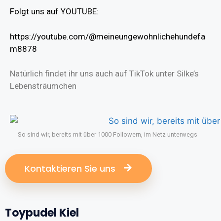
Folgt uns auf YOUTUBE:
https://youtube.com/@meineungewohnlichehundefa
m8878
Natürlich findet ihr uns auch auf TikTok unter Silke’s
Lebensträumchen
So sind wir, bereits mit über 1000 Followern, im Netz unterwegs
Kontaktieren Sie uns
Toypudel Kiel