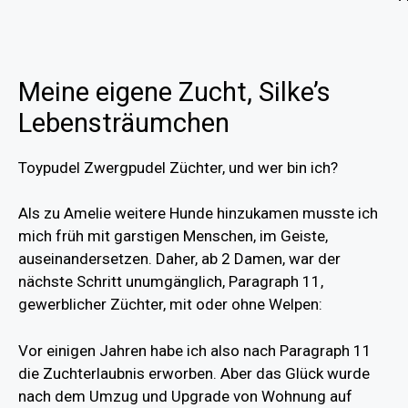
Meine eigene Zucht, Silke’s
Lebensträumchen
Toypudel Zwergpudel Züchter, und wer bin ich?
Als zu Amelie weitere Hunde hinzukamen musste ich
mich früh mit garstigen Menschen, im Geiste,
auseinandersetzen. Daher, ab 2 Damen, war der
nächste Schritt unumgänglich, Paragraph 11,
gewerblicher Züchter, mit oder ohne Welpen:
Vor einigen Jahren habe ich also nach Paragraph 11
die Zuchterlaubnis erworben.
Aber das Glück wurde
nach dem Umzug und Upgrade von Wohnung auf