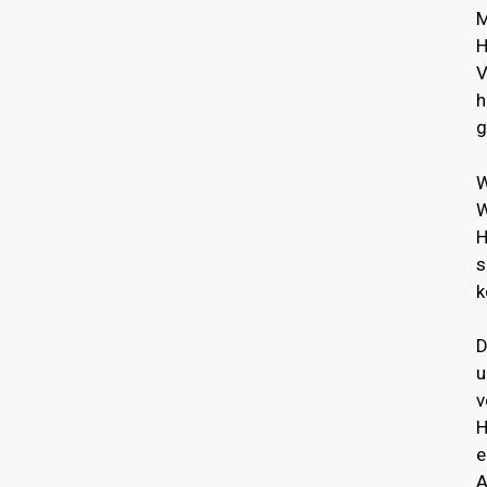
M
H
V
h
g
W
W
H
s
k
D
u
v
H
e
A