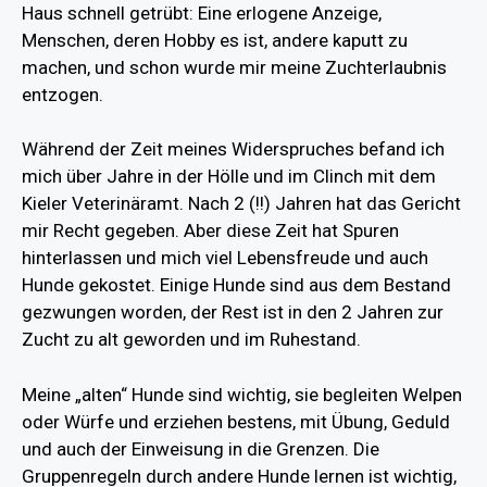
Haus schnell getrübt:
Eine erlogene Anzeige,
Menschen, deren Hobby es ist, andere kaputt zu
machen, und schon wurde mir meine Zuchterlaubnis
entzogen.
Während der Zeit meines Widerspruches befand ich
mich über Jahre in der Hölle und im Clinch mit dem
Kieler Veterinäramt. Nach 2 (!!) Jahren hat das Gericht
mir Recht gegeben. Aber diese Zeit hat Spuren
hinterlassen und mich viel Lebensfreude und auch
Hunde gekostet.
Einige Hunde sind aus dem Bestand
gezwungen worden, der Rest ist in den 2 Jahren zur
Zucht zu alt geworden und im Ruhestand.
Meine „alten“ Hunde sind wichtig, sie begleiten Welpen
oder Würfe und erziehen bestens, mit Übung, Geduld
und auch der Einweisung in die Grenzen.
Die
Gruppenregeln durch andere Hunde lernen ist wichtig,