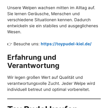
Unsere Welpen wachsen mitten im Alltag auf.
Sie lernen Geräusche, Menschen und
verschiedene Situationen kennen. Dadurch
entwickeln sie ein stabiles und ausgeglichenes
Wesen.
👉 Besuche uns:
https://toypudel-kiel.de/
Erfahrung und
Verantwortung
Wir legen großen Wert auf Qualität und
verantwortungsvolle Zucht. Jeder Welpe wird
individuell betreut und optimal vorbereitet.