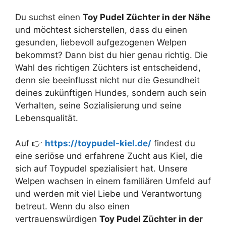
Du suchst einen
Toy Pudel Züchter in der Nähe
und möchtest sicherstellen, dass du einen
gesunden, liebevoll aufgezogenen Welpen
bekommst? Dann bist du hier genau richtig. Die
Wahl des richtigen Züchters ist entscheidend,
denn sie beeinflusst nicht nur die Gesundheit
deines zukünftigen Hundes, sondern auch sein
Verhalten, seine Sozialisierung und seine
Lebensqualität.
Auf 👉
https://toypudel-kiel.de/
findest du
eine seriöse und erfahrene Zucht aus Kiel, die
sich auf Toypudel spezialisiert hat. Unsere
Welpen wachsen in einem familiären Umfeld auf
und werden mit viel Liebe und Verantwortung
betreut. Wenn du also einen
vertrauenswürdigen
Toy Pudel Züchter in der