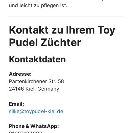
und leicht zu pflegen ist.
Kontakt zu Ihrem Toy
Pudel Züchter
Kontaktdaten
Adresse:
Partenkirchener Str. 58
24146 Kiel, Germany
Email:
silke@toypudel-kiel.de
Phone & WhatsApp: