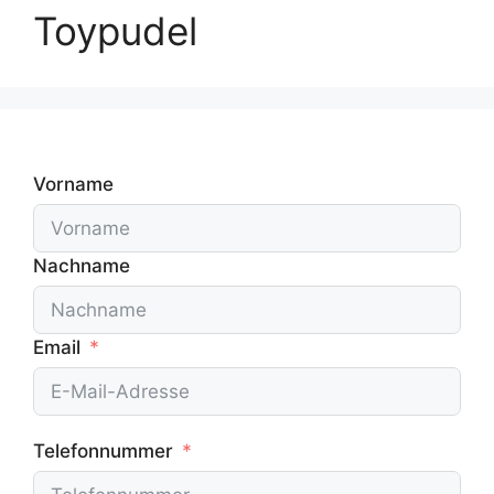
Toypudel
Vorname
Nachname
Email
Telefonnummer