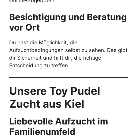
Online-Angeboten.
Besichtigung und Beratung
vor Ort
Du hast die Möglichkeit, die
Aufzuchtbedingungen selbst zu sehen. Das gibt
dir Sicherheit und hilft dir, die richtige
Entscheidung zu treffen.
Unsere Toy Pudel
Zucht aus Kiel
Liebevolle Aufzucht im
Familienumfeld