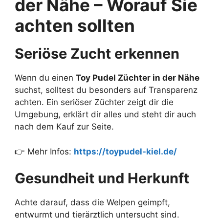
der Nähe – Worauf Sie
achten sollten
Seriöse Zucht erkennen
Wenn du einen
Toy Pudel Züchter in der Nähe
suchst, solltest du besonders auf Transparenz
achten. Ein seriöser Züchter zeigt dir die
Umgebung, erklärt dir alles und steht dir auch
nach dem Kauf zur Seite.
👉 Mehr Infos:
https://toypudel-kiel.de/
Gesundheit und Herkunft
Achte darauf, dass die Welpen geimpft,
entwurmt und tierärztlich untersucht sind.