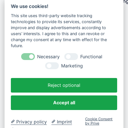
Datenschutzerklärun
We use cookies!
Teure Hunde
This site uses third-party website tracking
technologies to provide its services, constantly
improve and display advertisements according to
users' interests. I agree to this and can revoke or
change my consent at any time with effect for the
future.
Necessary
Functional
Marketing
Reject optional
Accept all
©2026 Toypudel Kiel | Copyright All Right Reserved.
Cookie Consent
Privacy policy
Imprint
by Prive